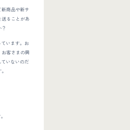
て新商品や新サ
を送ることがあ
か？
っています。お
、お客さまの興
れていないのだ
す。
す。