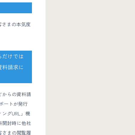
客さまの本気度
らだけでは
資料請求に
どからの資料請
レポートが発行
ングURL」機
料開封時に他社
客さまの閲覧履