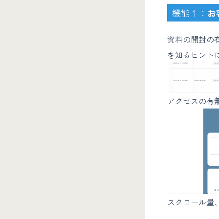
機能１：
お
資料の開封の
を知るヒント
アクセスの有
スクロール量