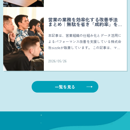
ーム […]
営業の業務を効率化する改善手法
まとめ｜無駄を省き「成約率」を
最大化する組織の作り方
本記事は、営業組織の仕組み化とデータ活用に
よるパフォーマンス改善を支援している株式会
社sizzleが執筆しています。 この記事は、マネ
ジメントや組織改革に携わる私たちが、以下の
ような悩みを抱えている営業マネージャー、チ
2026/05/26
ー […]
一覧を見る