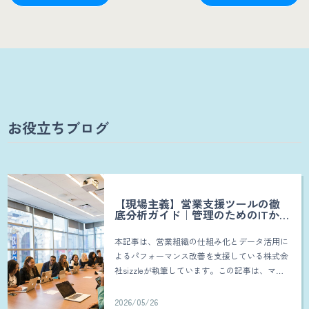
お役立ちブログ
【現場主義】営業支援ツールの徹
底分析ガイド｜管理のためのITから
「成約を生む」武器への変革
本記事は、営業組織の仕組み化とデータ活用に
よるパフォーマンス改善を支援している株式会
社sizzleが執筆しています。この記事は、マネ
ジメントや組織改革に携わる私たちが、以下の
ような悩みを抱えている営業マネージャー、チ
2026/05/26