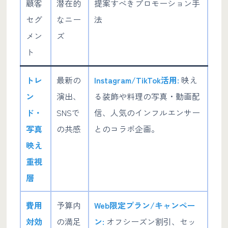
顧客
潜在的
提案すべきプロモーション手
セグ
なニー
法
メン
ズ
ト
トレ
最新の
Instagram/TikTok活用:
映え
ン
演出、
る装飾や料理の写真・動画配
ド・
SNSで
信、人気のインフルエンサー
写真
の共感
とのコラボ企画。
映え
重視
層
費用
予算内
Web限定プラン/キャンペー
対効
の満足
ン:
オフシーズン割引、セッ