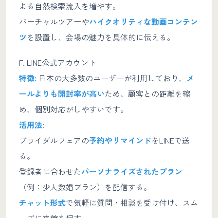
よる自然検索流入を増やす。
バーチャルツアーや
ハイクオリティな動画コンテン
ツ
を設置し、会場の魅力を具体的に伝える。
F. LINE公式アカウント
特徴:
日本の大多数のユーザーが利用しており、
メ
ールよりも開封率が高い
ため、顧客との距離を縮
め、個別対応がしやすいです。
活用法:
ブライダルフェアの
予約やリマインド
をLINEで送
る。
登録者に合わせた
パーソナライズされたプラン
（例：少人数婚プラン）を配信する。
チャット形式
で気軽に質問・相談を受け付け、スム
ーズに来館を促す。