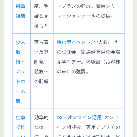
果重
度、明
トプランの強調。費用シミュ
視層
確な見
レーションツールの提供。
積もり
少人
落ち着
特化型イベント:
少人数向け
数
いた雰
の試食会、家族婚専用の会場
婚・
囲気、
見学ツアー。体験談（お客様
アッ
親族へ
の声）の強調。
トホ
の配慮
ーム
層
仕事
効率的
DX・オンライン活用:
オンラ
で忙
な準
イン相談会、専用アプリでの
しい
備、柔
打ち合わせ・進捗管理サービ