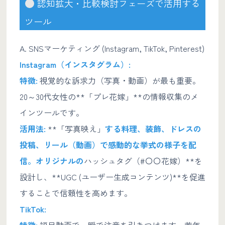
認知拡大・比較検討フェーズで活用する
ツール
A. SNSマーケティング (Instagram, TikTok, Pinterest)
Instagram（インスタグラム）:
特徴:
視覚的な訴求力（写真・動画）が最も重要。
20～30代女性の**「プレ花嫁」**の情報収集のメ
インツールです。
活用法:
**「写真映え」
する料理、装飾、ドレスの
投稿、リール（動画）で感動的な挙式の様子を配
信。オリジナルの
ハッシュタグ（#〇〇花嫁）**を
設計し、**UGC (ユーザー生成コンテンツ)**を促進
することで信頼性を高めます。
TikTok:
特徴:
短尺動画で一瞬で注意を引きつけます。若年