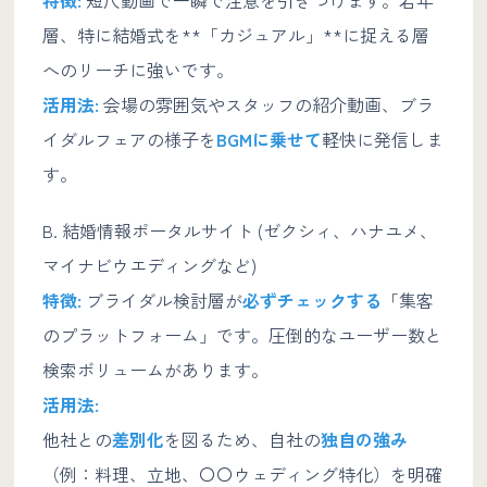
層、特に結婚式を**「カジュアル」**に捉える層
へのリーチに強いです。
活用法:
会場の雰囲気やスタッフの紹介動画、ブラ
イダルフェアの様子を
BGMに乗せて
軽快に発信しま
す。
B. 結婚情報ポータルサイト (ゼクシィ、ハナユメ、
マイナビウエディングなど)
特徴:
ブライダル検討層が
必ずチェックする
「集客
のプラットフォーム」です。圧倒的なユーザー数と
検索ボリュームがあります。
活用法:
他社との
差別化
を図るため、自社の
独自の強み
（例：料理、立地、〇〇ウェディング特化）を明確