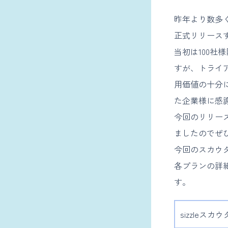
昨年より数多く
正式リリース
当初は100社
すが、トライ
用価値の十分
た企業様に感
今回のリリー
ましたのでぜ
今回のスカウ
各プランの詳
す。
sizzleス