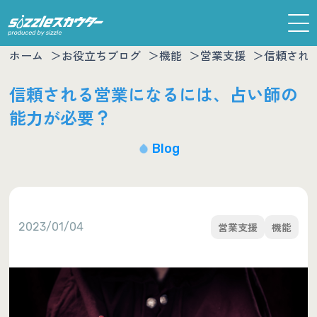
ホーム
お役立ちブログ
機能
営業支援
信頼され
信頼される営業になるには、占い師の
能力が必要？
Blog
2023/01/04
営業支援
機能