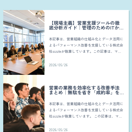
【現場主義】営業支援ツールの徹
底分析ガイド｜管理のためのITから
「成約を生む」武器への変革
本記事は、営業組織の仕組み化とデータ活用に
よるパフォーマンス改善を支援している株式会
社sizzleが執筆しています。この記事は、マネ
ジメントや組織改革に携わる私たちが、以下の
ような悩みを抱えている営業マネージャー、チ
2026/05/26
ーム […]
営業の業務を効率化する改善手法
まとめ｜無駄を省き「成約率」を
最大化する組織の作り方
本記事は、営業組織の仕組み化とデータ活用に
よるパフォーマンス改善を支援している株式会
社sizzleが執筆しています。 この記事は、マネ
ジメントや組織改革に携わる私たちが、以下の
ような悩みを抱えている営業マネージャー、チ
2026/05/26